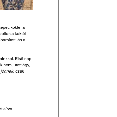
épet: koktél a 
ler: a koktél 
arnított, és a 
ainkkal. Első nap 
k nem jutott ágy, 
 jönnek, csak 
t sírva.