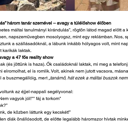
lás” három tanár szemével – avagy a túlélőshow élőben
hetes máltai tanulmányi kirándulás”, rögtön látod magad előtt a k
ben, napszemüvegben mosolyogsz, mint egy reklámban. Nos, spoi
sztunk a szállásadóknál, a lábunk inkább hólyagos volt, mint napb
 karikák laktak.
vagy a 47 fős reality show
ak (és jöttünk is haza). Ők családoknál laktak, mi meg a telefonj
mi elromolhat, el is romlik. Volt, akinek nem jutott vacsora, másna
l a buszmegállóig, mert 
„tanárnő, hát ezek a máltai buszok nem
oltunk az éjjel-nappali segélyvonal:
Nem vagyok jól!"" fáj a torkom"
ok?”
nk, de közben láttunk egy kecskét!”
en diák önállósodott, de előtte legalább háromszor hívtak minke