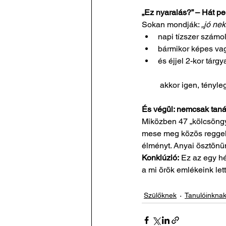
„Ez nyaralás?” – Hát p
Sokan mondják: 
„jó nek
napi tízszer számo
bármikor képes vag
és éjjel 2-kor tárgy
 akkor igen, tényle
És végül: nemcsak taná
Miközben 47 „kölcsöngye
mese meg közös reggeli
élményt. Anyai ösztönün
Konklúzió:
 Ez az egy h
a mi örök emlékeink le
Szülőknek
Tanulóinkna