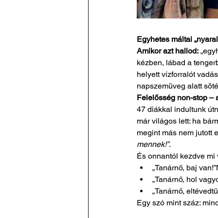
Egyhetes máltai „nyara
Amikor azt hallod:
 „egy
kézben, lábad a tenger
helyett vízforralót vadá
napszemüveg alatt sötét
Felelősség non-stop – a
47 diákkal indultunk útn
már világos lett: ha bár
megint más nem jutott e
mennek!”
.
És onnantól kezdve mi v
„Tanárnő, baj van!”
„Tanárnő, hol vagy
„Tanárnő, eltévedtü
Egy szó mint száz: mind