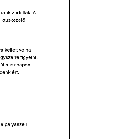
 ránk zúdultak. A 
iktuskezelő 
a kellett volna 
yszerre figyelni, 
kül akar napon 
denkiért.
 a pályaszéli 