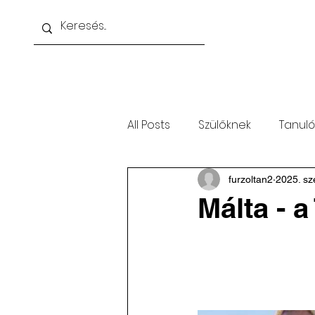
Kezdőoldal
Nappali gimnázium
Esti i
All Posts
Szülőknek
Tanuló
furzoltan2
2025. sz
Málta - 