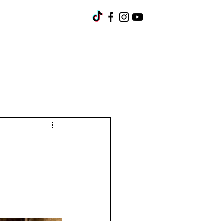
umok
Pályázatok
Kapcsolat
Karrier
k