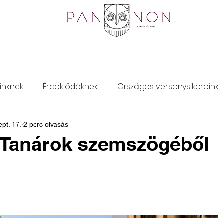
skola
Felnőttképzés
Nyelvvizsga
Dokument
inknak
Érdeklődőknek
Országos versenysikerein
ept. 17.
2 perc olvasás
a Tanárok szemszögéből