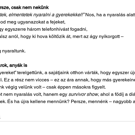
ersze, csak nem nekünk
tek, elmentetek nyaralni a gyerekekkel!”
 Nos, ha a nyaralás alat
lod meg ugyanazokat a fejeket,
y egyszerre három telefonhívást fogadni,
alsz arról, hogy ki hova költözik át, mert az ágy nyikorgott –
g nyaraltunk.
rok, anyák is
reket” terelgettünk, a sajátjaink otthon várták, hogy egyszer újr
. Ez a rész nem vicces – ez az ára annak, hogy más gyerekein
k végig velünk volt – csak éppen másokra figyelt.
ét nem nyaralás volt, hanem egy 
survivor show
, ahol a fődíj a d
ttek. És ha újra kellene mennünk? Persze, mennénk – nagyobb a
k