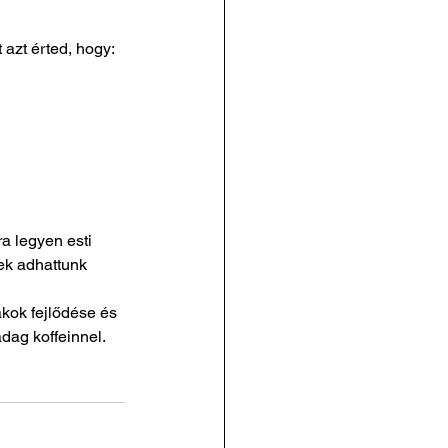
t azt érted, hogy:
a legyen esti 
ek adhattunk 
iákok fejlődése és 
dag koffeinnel.