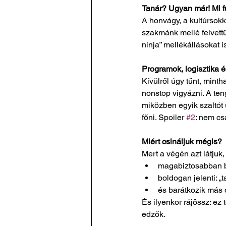
Tanár? Ugyan már! Mi f
A honvágy, a kultúrsokk
szakmánk mellé felvettü
ninja” mellékállásokat i
Programok, logisztika é
Kívülről úgy tűnt, minth
nonstop vigyázni. A ten
miközben egyik szaltót 
főni. Spoiler 
#2
: nem cs
Miért csináljuk mégis?
Mert a végén azt látjuk,
magabiztosabban b
boldogan jelenti: „
és barátkozik más 
És ilyenkor rájössz: ez 
edzők.