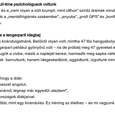
ull-time pszichológusok voltunk
 és a „nem olyan a sült krumpli, mint otthon” szintű drámák mind
k a „mentálhigiénés szakember”, „anyuka”, „profi GPS” és „konfl
s.
s a tengerparti idegbaj
a kirándulgatnánk. Belülről olyan volt, mintha 47 fős hangyabolyr
gerpart például gyönyörű volt – na de próbálj meg 47 gyereket eg
ugrik a vízbe, másik a naptejét keresi, harmadik meg sapka nél
ak  barnultunk, hanem idegeskedtünk, aggódtunk, izgultunk min
 hogy a diák:
eszél angolul,
tanárnő, tegnap már egyedül utaztam!”,
országok diákjaival.
több, mint egy kirándulás. Ez tréning az élethez – és mi vagyunk