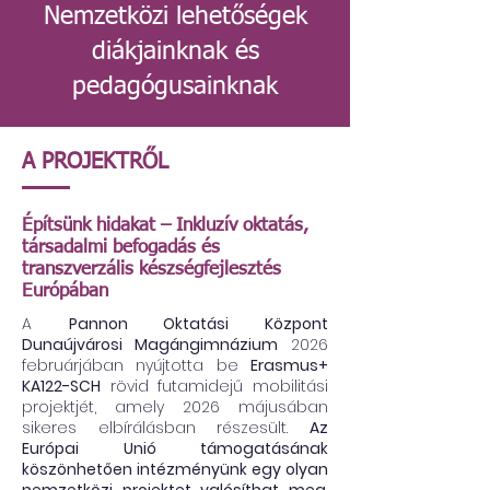
Nemzetközi lehetőségek
diákjainknak és
pedagógusainknak
A PROJEKTRŐL
Építsünk hidakat – Inkluzív oktatás,
társadalmi befogadás és
transzverzális készségfejlesztés
Európában
A
Pannon Oktatási Központ
Dunaújvárosi Magángimnázium
2026
februárjában nyújtotta be
Erasmus+
KA122-SCH
rövid futamidejű mobilitási
projektjét, amely 2026 májusában
sikeres elbírálásban részesült.
Az
Európai Unió támogatásának
köszönhetően intézményünk egy olyan