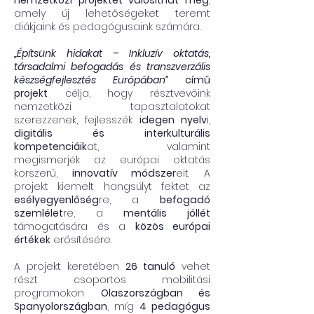
nemzetközi projektet valósíthat meg
,
amely új lehetőségeket teremt
diákjaink és pedagógusaink számára.
„Építsünk hidakat – Inkluzív oktatás,
társadalmi befogadás és transzverzális
készségfejlesztés Európában”
című
projekt
célja, hogy résztvevőink
nemzetközi tapasztalatokat
szerezzenek, fejlesszék
idegen nyelv
i,
digitális és interkulturális
kompetenciáik
at, valamint
megismerjék az európai oktatás
korszerű,
innovatív módszer
eit. A
projekt kiemelt hangsúlyt fektet az
esélyegyenlőség
re, a
befogadó
szemlélet
re, a
mentális jóllét
támogatására és a
közös európai
értékek
erősítésére.
A projekt keretében
26 tanuló
vehet
részt csoportos mobilitási
programokon
Olaszországban és
Spanyolországban
, míg
4 pedagógus