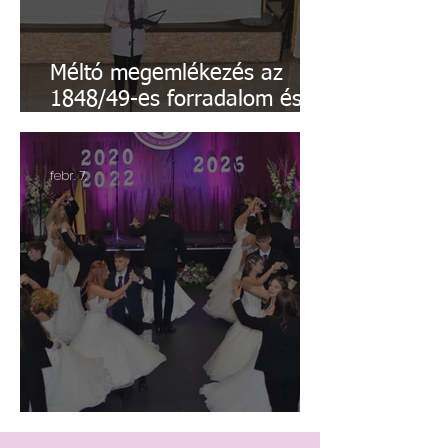
Méltó megemlékezés az
1848/49-es forradalom és
szabadságharcról
febr. 7.
Szalagavató - 2026