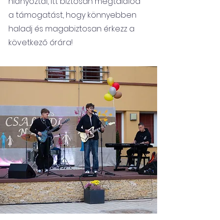
hiányoztál, itt biztosan megtalálod
a támogatást, hogy könnyebben
haladj és magabiztosan érkezz a
következő órára!