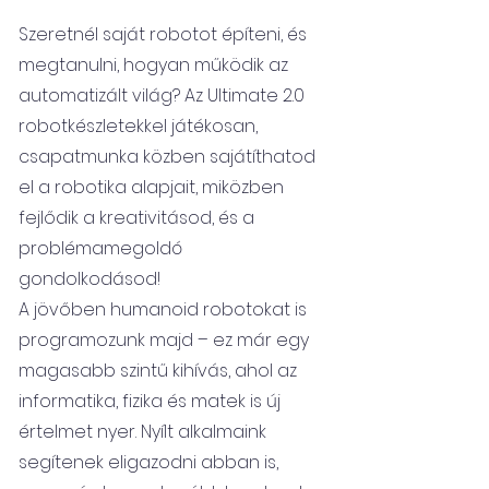
Szeretnél saját robotot építeni, és
megtanulni, hogyan működik az
automatizált világ? Az Ultimate 2.0
robotkészletekkel játékosan,
csapatmunka közben sajátíthatod
el a robotika alapjait, miközben
fejlődik a kreativitásod, és a
problémamegoldó
gondolkodásod!
A jövőben humanoid robotokat is
programozunk majd – ez már egy
magasabb szintű kihívás, ahol az
informatika, fizika és matek is új
értelmet nyer. Nyílt alkalmaink
segítenek eligazodni abban is,