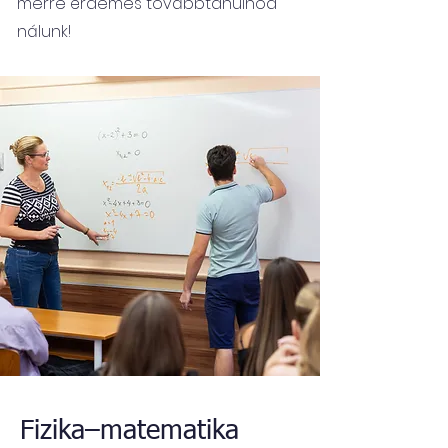
merre érdemes továbbtanulnod
nálunk!
Fizika–matematika