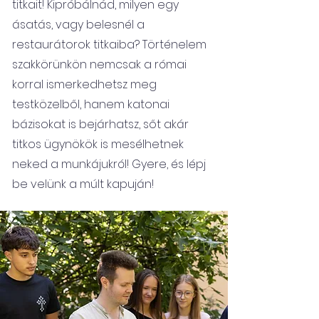
titkait! Kipróbálnád, milyen egy
ásatás, vagy belesnél a
restaurátorok titkaiba? Történelem
szakkörünkön nemcsak a római
korral ismerkedhetsz meg
testközelből, hanem katonai
bázisokat is bejárhatsz, sőt akár
titkos ügynökök is mesélhetnek
neked a munkájukról! Gyere, és lépj
be velünk a múlt kapuján!