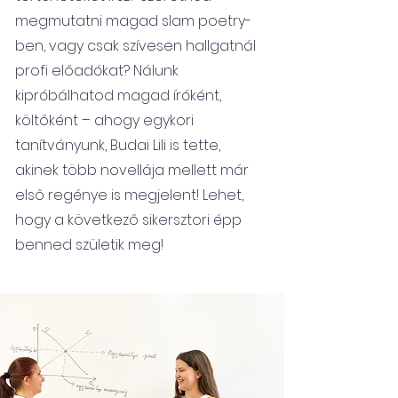
megmutatni magad slam poetry-
ben, vagy csak szívesen hallgatnál
profi előadókat? Nálunk
kipróbálhatod magad íróként,
költőként – ahogy egykori
tanítványunk, Budai Lili is tette,
akinek több novellája mellett már
első regénye is megjelent! Lehet,
hogy a következő sikersztori épp
benned születik meg!