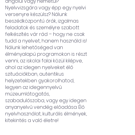
angolul vagy németül?
Nyelvvizsgára vagy épp egy nyelvi
versenyre készülsz? Nálunk
beszédközpontú órák, izgalmas
feladatok és személyre szabott
felkészítés vár rád – hogy ne csak
tudd a nyelvet, hanem használd is!
Nálunk lehetőséged van
élményalapú programokon is részt
venni, az iskolai falai közül kilépve,
ahol az idegen nyelveket élő
szituációkban, autentikus
helyzetekben gyakorolhatod,
legyen az idegennyelvű
múzeumlátogatás,
szabadulószoba, vagy egy idegen
anyanyelvű vendég előadása. Élő
nyelvhasználat, kulturális élmények,
kitekintés a való életre!