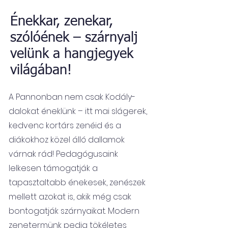
Énekkar, zenekar,
szólóének – szárnyalj
velünk a hangjegyek
világában!
A Pannonban nem csak Kodály-
dalokat éneklünk – itt mai slágerek,
kedvenc kortárs zenéid és a
diákokhoz közel álló dallamok
várnak rád! Pedagógusaink
lelkesen támogatják a
tapasztaltabb énekesek, zenészek
mellett azokat is, akik még csak
bontogatják szárnyaikat. Modern
zenetermünk pedig tökéletes