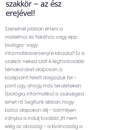
szakkör – az ész
erejével!
Szeretnél jobban érteni a
matekhoz és fizikához, vagy épp
biológia- vagy
informatikaversenyre készülsz? Ez a
szakkör neked szól! A legfontosabb
témaköröket alaposan, a
középszint felett dolgozzuk fel –
pont úgy, ahogy más területeken
(biológia, informatika) is szükséged
lehet rá. Segítünk abban, hogy
biztos alapokon állj – bármilyen
irányba is indulj tovább! „Itt nem
elég az okosság – a kíváncsiság a