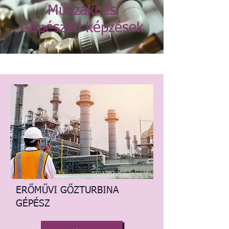
Műszaki és
Gépészeti képzések
ERŐMŰVI GŐZTURBINA
GÉPÉSZ