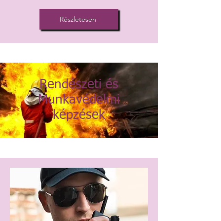
Részletesen
Rendészeti és
Munkavédelmi
képzések