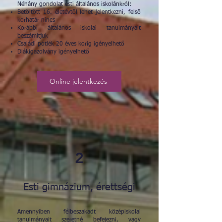
Néhány gondolat esti általános iskolánkról:
Betöltött 16. életévtől lehet jelentkezni, felső
korhatár nincs
Korábbi általános iskolai tanulmányait
beszámítjuk
Családi pótlék 20 éves korig igényelhető
Diákigazolvány igényelhető
Online jelentkezés
2
Esti gimnázium, érettségi
Amennyiben félbeszakadt középiskolai
tanulmányait szeretné befejezni, vagy