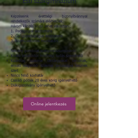
Esti szakgimnázium
Képzéseink érettségi bizonyítvánnyal
rendelkezők számára elérhetőek.
Három képzés közül lehet választani:
1. Pedagógiai asszisztens
2. Gyógypedagógiai asszisztens
3. Közművelődési munkatárs
Néhány gondolat szakgimnáziumunkról:
Kiváló oktatóktól minőségi tudás szerezhető
Kizárólag szakmai tantárgyakat tanulnak,
emiatt nagyobb szakmai jártasságra tesznek
szert
Nincs felső korhatár
Családi pótlék 20 éves korig igényelhető
Diákigazolvány igényelhető
Online jelentkezés