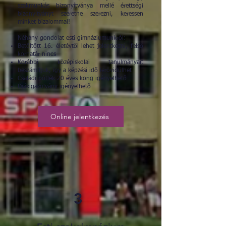
szakmunkás bizonyítványa mellé érettségi
bizonyítványt szeretne szerezni, keressen
minket bizalommal!
Néhány gondolat esti gimnáziumunkról:
Betöltött 16. életévtől lehet jelentkezni, felső
korhatár nincs
Korábbi középiskolai tanulmányait
beszámítjuk, így a képzési idő lerövidülhet
Családi pótlék 20 éves korig igényelhető
Diákigazolvány igényelhető
Online jelentkezés
3