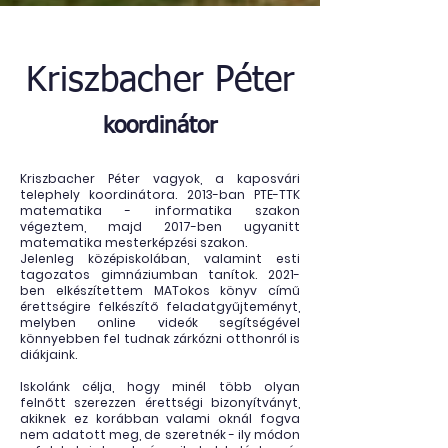
Kriszbacher Péter
koordinátor
Kriszbacher Péter vagyok, a kaposvári
telephely koordinátora. 2013-ban PTE-TTK
matematika - informatika szakon
végeztem, majd 2017-ben ugyanitt
matematika mesterképzési szakon.
Jelenleg középiskolában, valamint esti
tagozatos gimnáziumban tanítok. 2021-
ben elkészítettem MATokos könyv című
érettségire felkészítő feladatgyűjteményt,
melyben online videók segítségével
könnyebben fel tudnak zárkózni otthonról is
diákjaink.
Iskolánk célja, hogy minél több olyan
felnőtt szerezzen érettségi bizonyítványt,
akiknek ez korábban valami oknál fogva
nem adatott meg, de szeretnék - ily módon