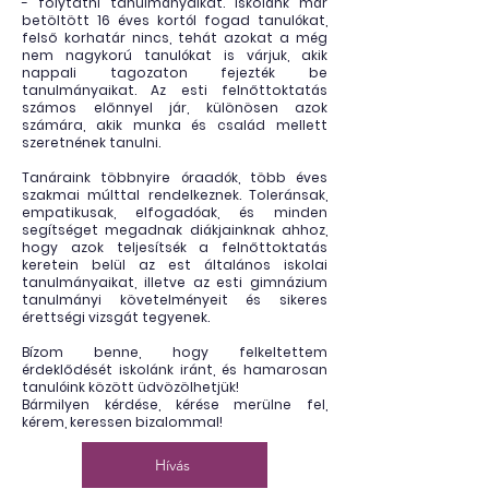
- folytatni tanulmányaikat. Iskolánk már
betöltött 16 éves kortól fogad tanulókat,
felső korhatár nincs, tehát azokat a még
nem nagykorú tanulókat is várjuk, akik
nappali tagozaton fejezték be
tanulmányaikat. Az esti felnőttoktatás
számos előnnyel jár, különösen azok
számára, akik munka és család mellett
szeretnének tanulni.
Tanáraink többnyire óraadók, több éves
szakmai múlttal rendelkeznek. Toleránsak,
empatikusak, elfogadóak, és minden
segítséget megadnak diákjainknak ahhoz,
hogy azok teljesítsék a felnőttoktatás
keretein belül az est általános iskolai
tanulmányaikat, illetve az esti gimnázium
tanulmányi követelményeit és sikeres
érettségi vizsgát tegyenek.
Bízom benne, hogy felkeltettem
érdeklődését iskolánk iránt, és hamarosan
tanulóink között üdvözölhetjük!
Bármilyen kérdése, kérése merülne fel,
kérem, keressen bizalommal!
Hívás