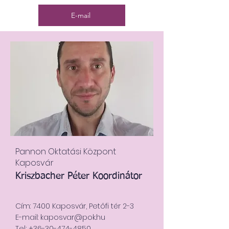
E-mail
Pannon Oktatási Központ
Kaposvár
Kriszbacher Péter Koordinátor
Cím: 7400 Kaposvár, Petőfi tér 2-3
E-mail:
kaposvar@pok.hu
Tel.:
+36-30-474-4850