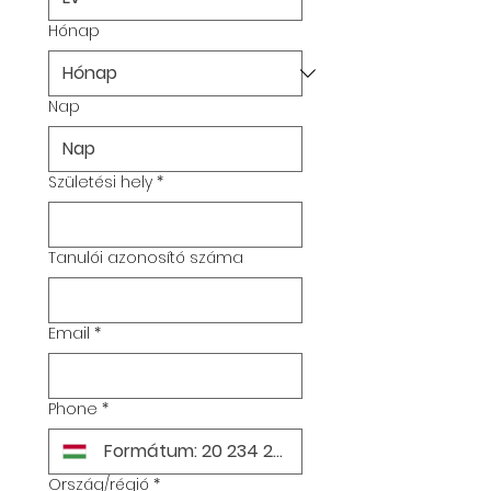
Hónap
Nap
Születési hely
*
Tanulói azonosító száma
Email
*
Phone
*
Ország/régió
*
Multi-line address