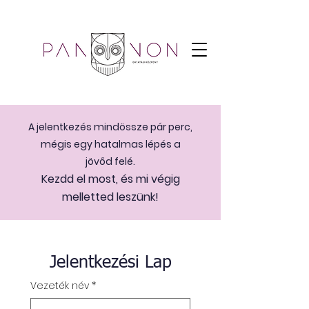
A jelentkezés mindössze pár perc,
mégis egy hatalmas lépés a
jövőd felé.
Kezdd el most, és mi végig
melletted leszünk!
Jelentkezési Lap
Vezeték név
*