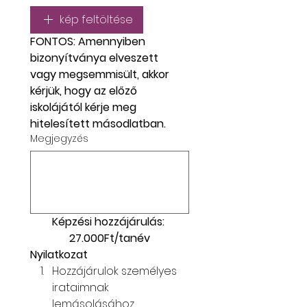
kép feltöltése
FONTOS: Amennyiben 
bizonyítványa elveszett 
vagy megsemmisült, akkor 
kérjük, hogy az előző 
iskolájától kérje meg 
hitelesített másodlatban.
Megjegyzés
Képzési hozzájárulás: 
27.000Ft/tanév
Nyilatkozat
Hozzájárulok személyes 
irataimnak 
lemásolásához, 