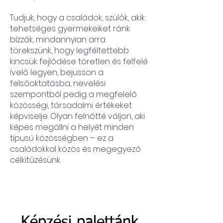
Tudjuk, hogy a családok, szülők, akik
tehetséges gyermekeiket ránk
bízzák, mindannyian arra
törekszünk, hogy legféltettebb
kincsük fejlődése töretlen és felfelé
ívelő legyen, bejusson a
felsőoktatásba, nevelési
szempontból pedig a megfelelő
közösségi, társadalmi értékeket
képviselje. Olyan felnőtté váljon, aki
képes megállni a helyét minden
típusú közösségben – ez a
családokkal közös és megegyező
célkitűzésünk.
Képzési palettánk