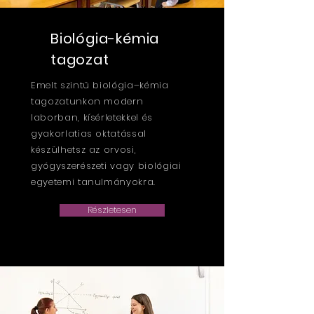
Biológia-kémia
tagozat
Emelt szintű biológia–kémia
tagozatunkon modern
laborban, kísérletekkel és
gyakorlatias oktatással
készülhetsz az orvosi,
gyógyszerészeti vagy biológiai
egyetemi tanulmányokra.
Részletesen