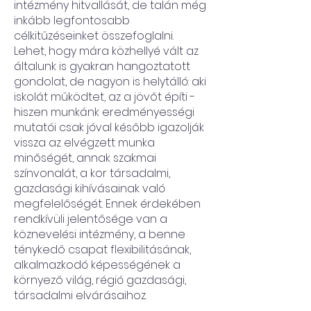
intézmény hitvallását, de talán még
inkább legfontosabb
célkitűzéseinket összefoglalni.
Lehet, hogy mára közhellyé vált az
általunk is gyakran hangoztatott
gondolat, de nagyon is helytálló: aki
iskolát működtet, az a jövőt építi -
hiszen munkánk eredményességi
mutatói csak jóval később igazolják
vissza az elvégzett munka
minőségét, annak szakmai
színvonalát, a kor társadalmi,
gazdasági kihívásainak való
megfelelőségét. Ennek érdekében
rendkívüli jelentősége van a
köznevelési intézmény, a benne
ténykedő csapat flexibilitásának,
alkalmazkodó képességének a
környező világ, régió gazdasági,
társadalmi elvárásaihoz.