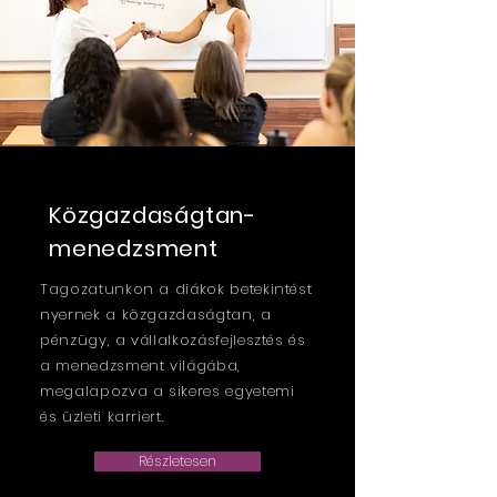
Közgazdaságtan-
menedzsment
Tagozatunkon a diákok betekintést
nyernek a közgazdaságtan, a
pénzügy, a vállalkozásfejlesztés és
a menedzsment világába,
megalapozva a sikeres egyetemi
és üzleti karriert.
Részletesen