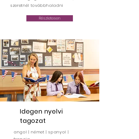
szeretnél továbbhaladni
Részletesen
Idegen nyelvi
tagozat
angol | német | spanyol |