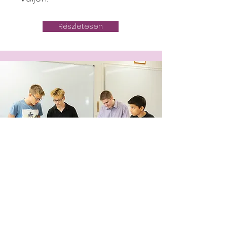
Részletesen
Tehetségműhelyeink
​Intézményünk kiemelt figyelmet
fordít a tehetségek felismerésére
és fejlesztésére, ezért tanórán kívüli