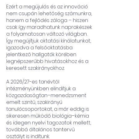
Ezért a megújulás és az innováció
nem csupán lehetőség számunkra,
hanem a fejlődés záloga – hiszen
csak így maradhatunk naprakészek
a folyamatosan változó világban.
Így megújítjuk oktatási kínálatunkat,
igazodva a felsőoktatásba
jelentkező hallgatók körében
legnépszerűbb hivatásokhoz és a
keresett szakirányokhoz.
A 2026/27-es tanévtől
intézményünkben elindítjuk a
közgazdaságtan–menedzsment
emelt szintű, szakirányú
tanulócsoportokat, a már eddig is
sikeresen működő biológia–kémia
és idegen nyelvi tagozatok mellett,
továbbá általános tantervű
osztályt is indítunk.