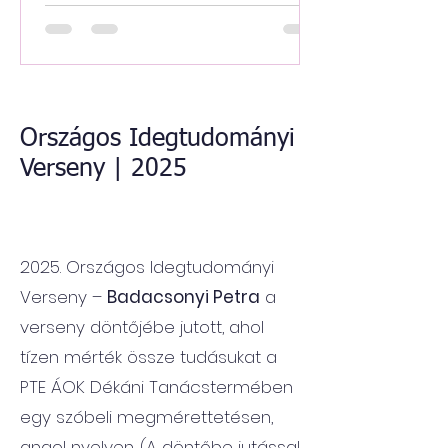
kutatómunkájával különdíjban
részesült a szociológia, irodalom,
nyelvészet szekcióban. Panna
elmondása szerint a verseny
szoros volt és sok érdekes témával
találkozott, melyekkel bővíthette
Országos Idegtudományi
ismereteit. Felkészítő tanára
Verseny | 2025
Árgyelán Emese tanárnő volt.
Gratulálunk!
2025. Országos Idegtudományi
Verseny –
Badacsonyi Petra
a
verseny döntőjébe jutott, ahol
tízen mérték össze tudásukat a
PTE ÁOK Dékáni Tanácstermében
egy szóbeli megmérettetésen,
angol nyelven. (A döntőbe jutással