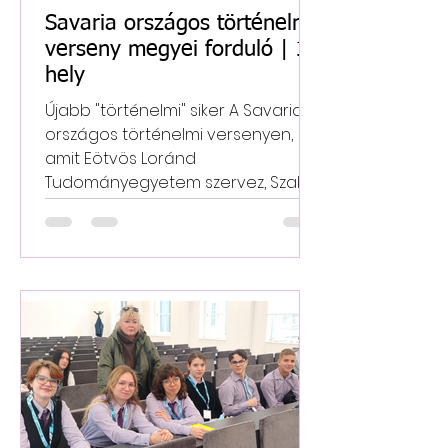
Savaria országos történelmi
verseny megyei forduló | 1.
hely
Újabb "történelmi" siker A Savaria
országos történelmi versenyen,
amit Eötvös Loránd
Tudományegyetem szervez, Szabó
Ádám 9/a osztályos tanulónk a
Fejér vármegyei fordulón kiváló
teljesítményt nyújtva első helyezést
ért el! Felkészítő tanára: Dukai László
tanár úr volt. Büszkék vagyunk rád
Ádám – csak így tovább!