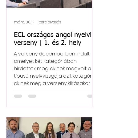
márc. 30.
1 perc olvasás
ECL országos angol nyelvi
verseny | 1. és 2. hely
A verseny decemberben indult,
amelyet két kategóriában
hirdettek meg: akinek megvolt a C1
típusú nyelvvizsgája az 1. kategória,
akinek még a verseny kiírásakor
nem volt meg, a 2. kategória. Első
feladatként egy bemutatkozó
videót kellett készíteniük a
versenyben részt vevő tanulóknak,
kik ők és miért szeretik az angol
nyelvet, majd ezt beküldeni a
központnak. A második fordulóban,