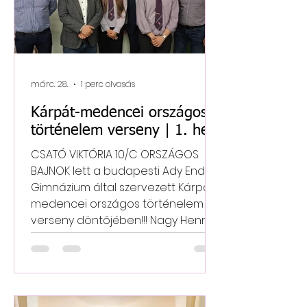
februárban, a diákoknak az ECL
felületén online kellett hallásértési
és olvasási feladatokat meg
márc. 28.
1 perc olvasás
Kárpát-medencei országos
történelem verseny | 1. hely
CSATÓ VIKTÓRIA 10/C ORSZÁGOS
BAJNOK lett a budapesti Ady Endre
Gimnázium által szervezett Kárpát-
medencei országos történelem
verseny döntőjében!!! Nagy Henrik
György szintén szuper teljesítményt
nyújtva kilencedik helyezést ért el!...
A verseny témája Mohács 500 volt...
A döntőt két elő-forduló előzte
meg: egy teszt, majd egy 100