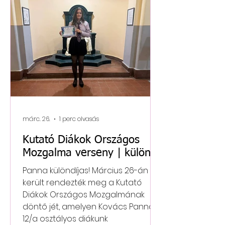
pontos esszé, a Zsűri által kiosztott
szakirodalomból. Közel 200 induló
volt a Kárpát-medence minden
tájáról, A Fazekastól kedve Miskolc,
Debrece
márc. 26.
1 perc olvasás
Kutató Diákok Országos
Mozgalma verseny | különdíj
Panna különdíjas! Március 26-án
került rendezték meg a Kutató
Diákok Országos Mozgalmának
döntő jét, amelyen Kovács Panna
12/a osztályos diákunk