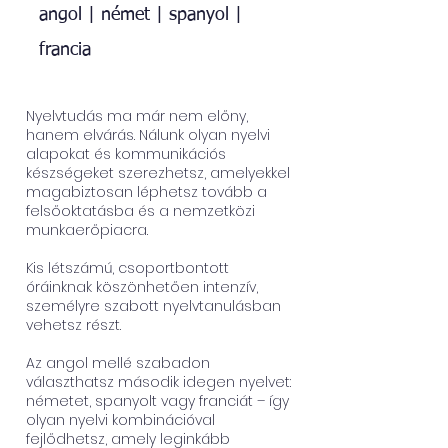
angol | német | spanyol |
francia
Nyelvtudás ma már nem előny,
hanem elvárás. Nálunk olyan nyelvi
alapokat és kommunikációs
készségeket szerezhetsz, amelyekkel
magabiztosan léphetsz tovább a
felsőoktatásba és a nemzetközi
munkaerőpiacra.
Kis létszámú, csoportbontott
óráinknak köszönhetően intenzív,
személyre szabott nyelvtanulásban
vehetsz részt.
Az angol mellé szabadon
választhatsz második idegen nyelvet:
németet, spanyolt vagy franciát – így
olyan nyelvi kombinációval
fejlődhetsz, amely leginkább