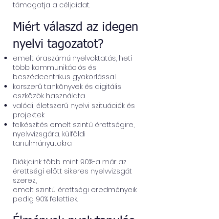
támogatja a céljaidat.
Miért válaszd az idegen
nyelvi tagozatot?
emelt óraszámú nyelvoktatás, heti
több kommunikációs és
beszédcentrikus gyakorlással
korszerű tankönyvek és digitális
eszközök használata
valódi, életszerű nyelvi szituációk és
projektek
felkészítés emelt szintű érettségire,
nyelvvizsgára, külföldi
tanulmányutakra
Diákjaink több mint 90%-a már az
érettségi előtt sikeres nyelvvizsgát
szerez,
emelt szintű érettségi eredményeik
pedig 90% felettiek.