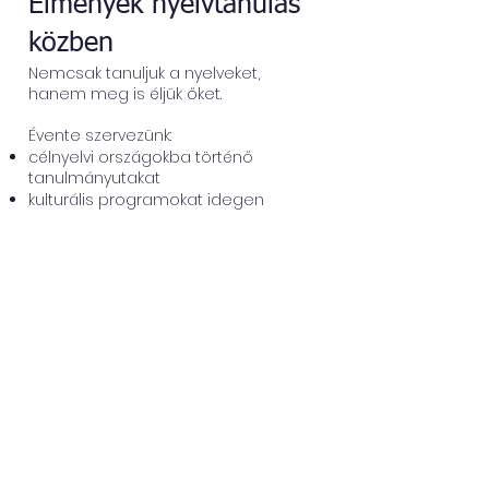
Élmények nyelvtanulás
közben
Nemcsak tanuljuk a nyelveket,
hanem meg is éljük őket.
Évente szervezünk:
célnyelvi országokba történő
tanulmányutakat
kulturális programokat idegen
nyelven
nyelvi táborokat
Így nem csupán a nyelvtudásod
fejlődik, hanem testközelből
ismerheted meg a célországok
kultúráját, szokásait és mindennapjait.
Nyelvtudás, ami ajtókat
nyit
Az idegen nyelvi tagozat stabil