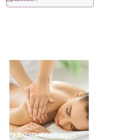
4 HÉTFŐI NAPON 16:30-19:30
A következő csoport indulásához még
3
főt várunk!
Várjuk szeretettel a jelentkezőket!
Csatlakozzon hozzánk, és szerezzen
piacképes végzettséget!
SZÉKESFEHÉRVÁR