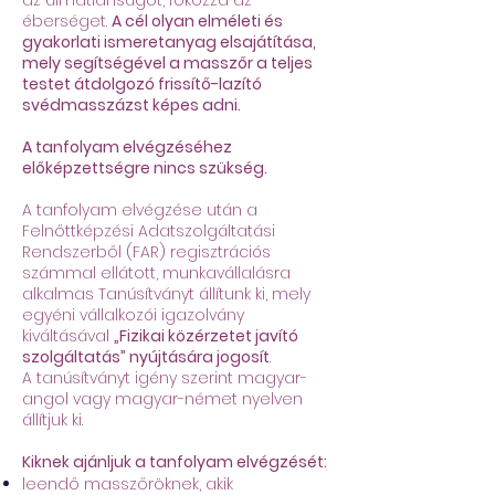
az álmatlanságot, fokozza az
éberséget.
A cél olyan elméleti és
gyakorlati ismeretanyag elsajátítása,
mely segítségével a masszőr a teljes
testet átdolgozó frissítő-lazító
svédmasszázst képes adni.
A tanfolyam elvégzéséhez
előképzettségre nincs szükség.
A tanfolyam elvégzése után a
Felnőttképzési Adatszolgáltatási
Rendszerből (FAR) regisztrációs
számmal ellátott, munkavállalásra
alkalmas Tanúsítványt állítunk ki, mely
egyéni vállalkozói igazolvány
kiváltásával
„Fizikai közérzetet javító
szolgáltatás” nyújtására jogosít
.
A tanúsítványt igény szerint magyar-
angol vagy magyar-német nyelven
állítjuk ki.
Kiknek ajánljuk a tanfolyam elvégzését:
leendő masszőröknek, akik