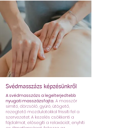
Svédmasszázs képzésünkről
A svédmasszázs a legelterjedtebb
nyugati masszázsfajta.
A masszőr
simító, dörzsölő, gyúró, ütögető,
rezegtető mozdulatokkal frissíti fel a
szervezetet. A kezelés csökkenti a
fájdalmat, elősegíti a relaxációt, enyhíti