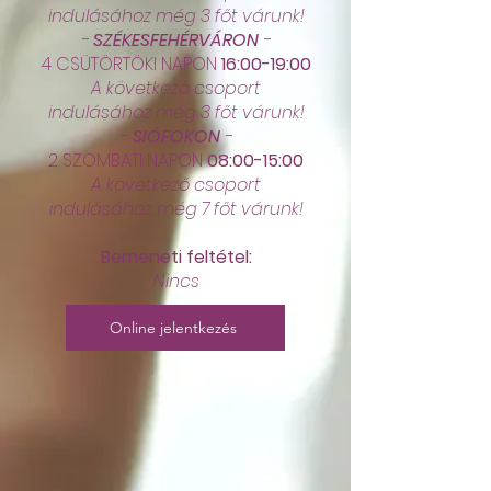
indulásához még 3 főt várunk!
-
SZÉKESFEHÉRVÁRON
-
4 CSÜTÖRTÖKI NAPON
16:00-19:00
A következő csoport
indulásához még 3 főt várunk!
-
SIÓFOKON
-
2 SZOMBATI NAPON
08:00-15:00
A következő csoport
indulásához még 7 főt várunk!
Bemeneti feltétel:
Nincs
Online jelentkezés