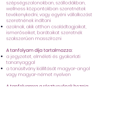
szépségszalonokban, szállodákban,
wellness központokban szeretnétek
tevékenykedni, vagy egyéni vállalkozást
szeretnének indítani
azoknak, akik otthon családtagjaikat,
ismerőseiket, barátaikat szeretnék
szakszerűen masszírozni
A tanfolyam díja tartalmazza:
a jegyzetet, elméleti és gyakorlati
tananyaggal
a tanúsítvány kiállítását magyar-angol
vagy magyar-német nyelven
A tanfolyamra a résztvevőnek hoznia
kell a következőket:
2 db törölközőt
kényelmes, szabad mozgást biztosító
ruházatot
papucsot
krémet vagy olajat a masszírozáshoz
​Képzési programunk iskolánkban
megtekinthető.