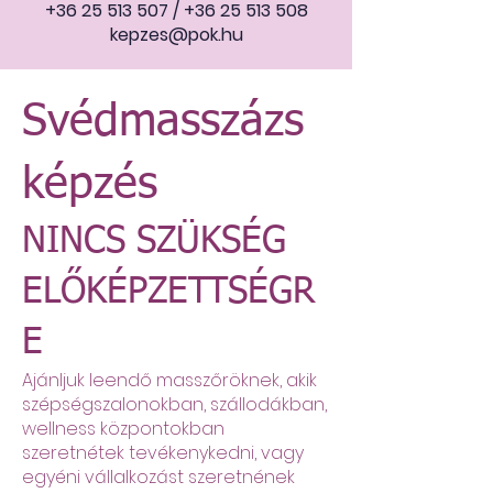
+36 25 513 507
/
+36 25 513 508
kepzes@pok.hu
Svédmasszázs
képzés
NINCS SZÜKSÉG
ELŐKÉPZETTSÉGR
E
Ajánljuk leendő masszőröknek, akik
szépségszalonokban, szállodákban,
wellness központokban
szeretnétek tevékenykedni, vagy
egyéni vállalkozást szeretnének