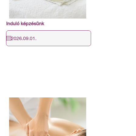
Induló képzésünk
4 CSÜTÖRTÖKI NAPON 16:00-19:00
A következő csoport indulásához még
3
főt várunk!
Várjuk szeretettel a jelentkezőket!
Csatlakozzon hozzánk, és szerezzen
piacképes végzettséget!