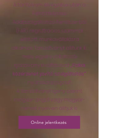
A tanfolyam elvégzése után a
Felnőttképzési
Adatszolgáltatási Rendszerből
(FAR) regisztrációs számmal
ellátott, munkavállalásra
alkalmas Tanúsítványt állítunk ki,
mely egyéni vállalkozói
igazolvány kiváltásával
„Fizikai
közérzetet javító szolgáltatás”
nyújtására jogosít.
A tanúsítványt igény szerint
magyar-angol vagy magyar-
német nyelven állítjuk ki.
Online jelentkezés