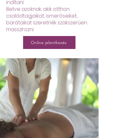
indítani
Illetve azoknak, akik otthon
családtagjaikat, ismerőseiket,
barátaikat szeretnék szakszerűen
masszírozni.
Online jelentkezés