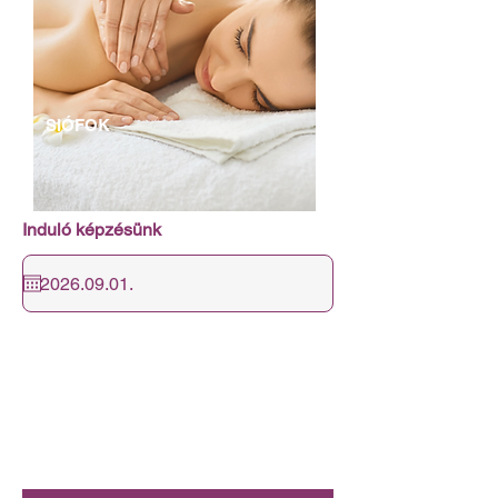
SIÓFOK
Induló képzésünk
2 SZOMBATI NAPON 08:00-15:00
A következő csoport indulásához még
7
főt várunk!
Várjuk szeretettel a jelentkezőket!
Csatlakozzon hozzánk, és szerezzen
piacképes végzettséget!