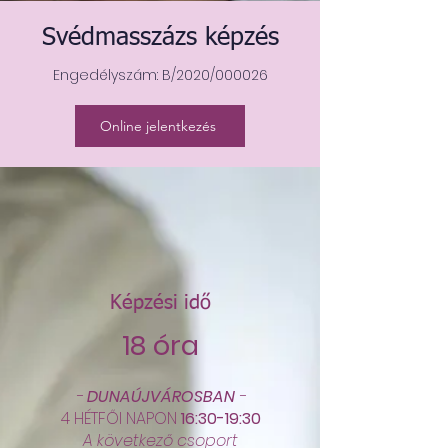
Svédmasszázs képzés
Engedélyszám: B/2020/000026
Online jelentkezés
Képzési idő
18 óra
-
DUNAÚJVÁROSBAN
-
4 HÉTFŐI NAPON
16:30-19:30
A következő csoport