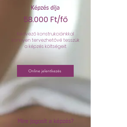
Képzés díja
58.000 Ft/fő
Kedvező konstrukcióinkkal
könnyen tervezhetővé tesszük
a képzés költségeit.
Online jelentkezés
Mire jogosít a képzés?