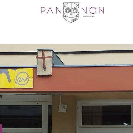
skola
Felnőttképzés
Nyelvvizsga
Dokument