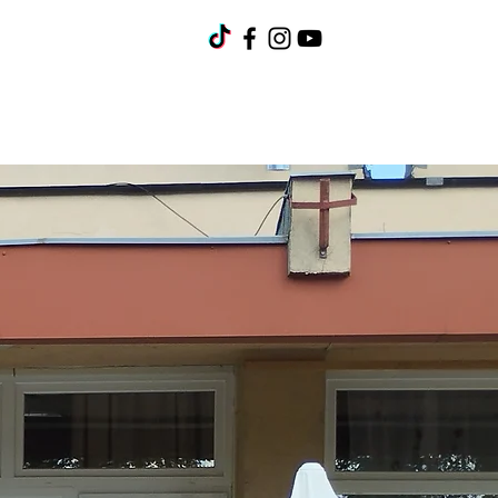
umok
Pályázatok
Kapcsolat
Karrier