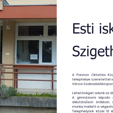
Esti is
Szige
A Pannon Oktatási Kö
telephelye szeretettel v
Városi Szabadidőközpo
Lehetőséget adunk az ál
A gimnáziumi képzés 
délutáni/esti órákban,
munka mellett is végez
Telephelyünk közel 10 