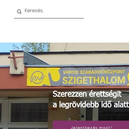
Kezdőoldal
Nappali gimnázium
Esti i
Szerezzen érettségit
a legrövidebb idő alatt
Jelentkezés most!