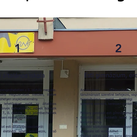
1
2
Esti gimnázium, ére
i általános iskola
elengedhetetlen a 8. osztály megléte.
Amennyiben félbeszakadt kö
vány megszerzését illetően, illetve
tanulmányait szeretné befejezni, va
helyen alapkövetelmény.
bizonyítványa mellé érettségi b
k lehetőséget nyújt az általános
szeretne szerezni, keressen minket b
lmányok befejezésére. Akinek hiányzik
., 7., 8. osztály, ők is jelentkezhetnek
Néhány gondolat esti gimnáziumunkró
essen minket bizalommal!
Betöltött 16. életévtől lehet jelen
korhatár nincs
at esti általános iskolánkról:
Korábbi középiskolai tanulmányait bes
. életévtől lehet jelentkezni, felső
a képzési idő lerövidülhet
s
Családi pótlék 20 éves korig igényelh