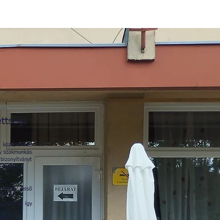
ttségi
zépiskolai
gy szakmunkás
izonyítványt
izalommal!
l:
tkezni, felső
zámítjuk, így
ető