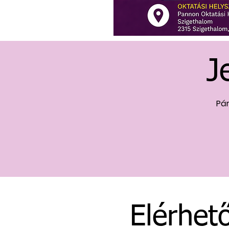
J
Pár
Elérhet