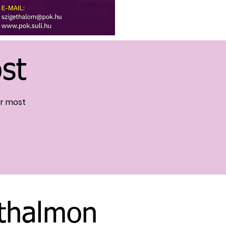
st
ár most
ethalmon