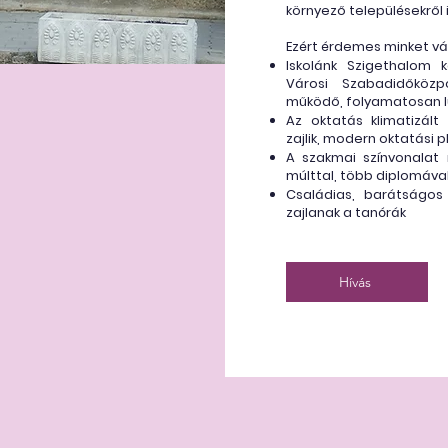
környező településekről 
Ezért érdemes minket vá
Iskolánk Szigethalom 
Városi Szabadidőközp
működő, folyamatosan l
Az oktatás klimatizált
zajlik, modern oktatási 
A szakmai színvonalat
múlttal, több diplomáva
Családias, barátságos 
zajlanak a tanórák
Hívás