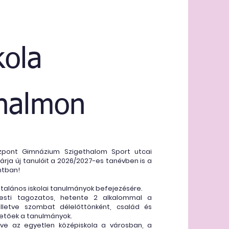
kola
thalmon
zpont Gimnázium Szigethalom Sport utcai
árja új tanulóit a 2026/2027-es tanévben is a
ntban!
talános iskolai tanulmányok befejezésére.
esti tagozatos, hetente 2 alkalommal a
 illetve szombat délelőttönként, család és
hetőek a tanulmányok.
éve az egyetlen középiskola a városban, a