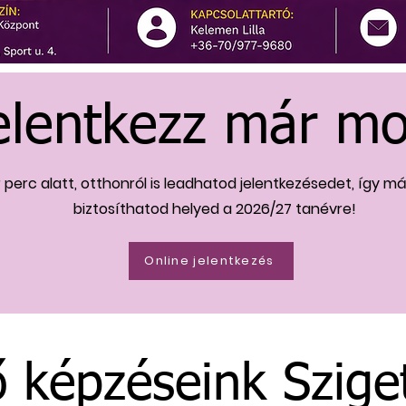
elentkezz már mo
 perc alatt, otthonról is leadhatod jelentkezésedet, így m
biztosíthatod helyed a 2026/27 tanévre!
Online jelentkezés
ő képzéseink Szig