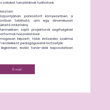
is sokakat tanulóinknak tudhatunk.
lasztani:
központjában, parkosított környezetben, a
ontban található, ami egy dinamikusan
üktető intézmény
 termekben, saját projektorok segítségével
platformok használatával
 magasan képzett, több évtizedes szakmai
l rendelkező pedagógusaink biztosítják
légkörben, kiváló tanár-diák kapcsolatban
E-mail