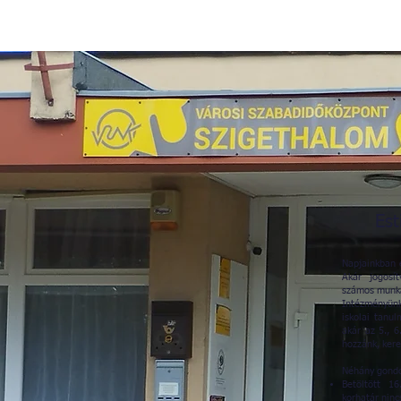
Est
Napjainkban 
Akár jogosít
számos munka
Intézményün
iskolai tanu
akár az 5., 6
hozzánk, ker
Néhány gondol
Betöltött 16
korhatár ninc