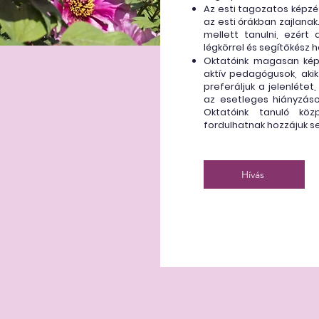
Az esti tagozatos képzés
az esti órákban zajlanak
mellett tanulni, ezér
légkörrel és segítőkész 
Oktatóink magasan képz
aktív pedagógusok, akik
preferáljuk a jelenlétet
az esetleges hiányzás
Oktatóink tanuló köz
fordulhatnak hozzájuk se
Hívás