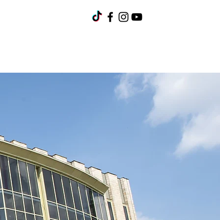
umok
Pályázatok
Kapcsolat
Karrier