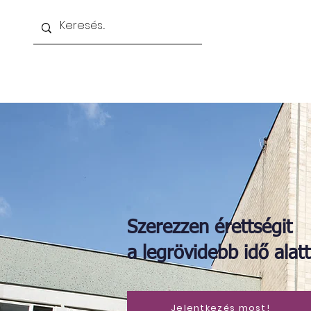
Kezdőoldal
Nappali gimnázium
Esti i
Szerezzen érettségit
a legrövidebb idő alatt
Jelentkezés most!