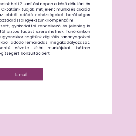
eink heti 2 tanítási napon a késő délutáni és
. Oktatóink tudják, mit jelent munka és család
t az ebből adódó nehézségeket barátságos
hozzáállással igyekszünk kompenzálni
ett, gyakorlattal rendelkező és jelenleg is
től biztos tudást szerezhetnek. Tanóráinkon
, ugyanakkor segítünk digitális tananyagokkal
okból adódó lemaradás megakadályozását.
pontú nézete kíséri munkájukat, bátran
gítségért, konzultációért
E-mail