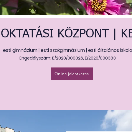
OKTATÁSI KÖZPONT | K
esti gimnázium | esti szakgimnázium | esti általános iskol
Engedélyszám: B/2020/000026, E/2020/000383
Online jelentkezés