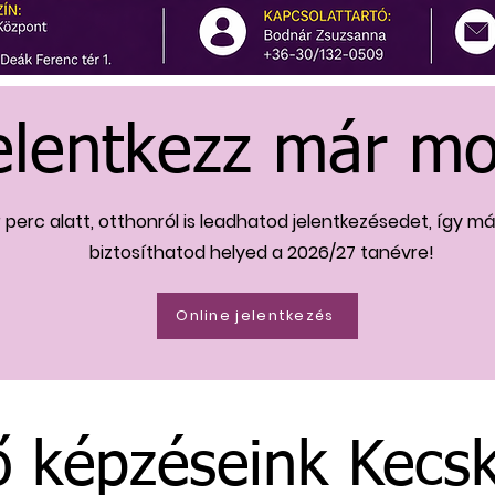
elentkezz már mo
 perc alatt, otthonról is leadhatod jelentkezésedet, így m
biztosíthatod helyed a 2026/27 tanévre!
Online jelentkezés
ő képzéseink Kec