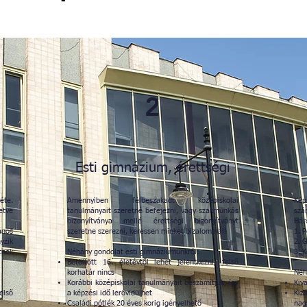
2
Esti gimnázium, érettségi
éte.
Amennyiben félbeszakadt középiskolai
Kép
etve
tanulmányait szeretné befejezni, vagy szakmunkás
szá
bizonyítványa mellé érettségi bizonyítványt
Hár
ános
szeretne szerezni, keressen minket bizalommal!
1. 
yzik
2. 
etnek
Néhány gondolat esti gimnáziumunkról:
3. 
Betöltött 16. életévtől lehet jelentkezni, felső
korhatár nincs
Néh
Korábbi középiskolai tanulmányait beszámítjuk, így
Kiv
első
a képzési idő lerövidülhet
Kiz
Családi pótlék 20 éves korig igényelhető
nag