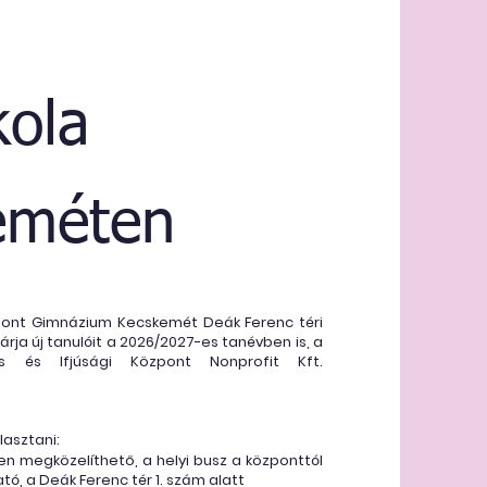
kola
eméten
pont Gimnázium Kecskemét Deák Ferenc téri
árja új tanulóit a 2026/2027-es tanévben is, a
is és Ifjúsági Központ Nonprofit Kft.
lasztani:
yen megközelíthető, a helyi busz a központtól
ató, a Deák Ferenc tér 1. szám alatt