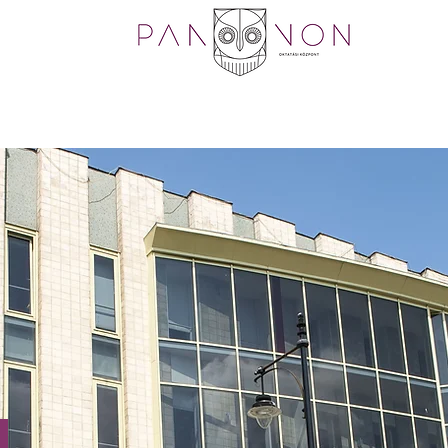
skola
Felnőttképzés
Nyelvvizsga
Dokument