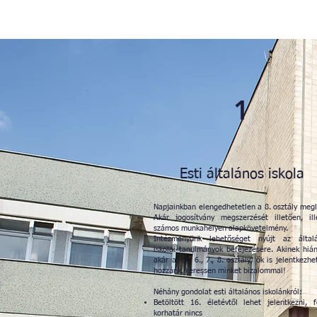
1
Esti általános iskola
Napjainkban elengedhetetlen a 8. osztály megl
Akár jogosítvány megszerzését illetően, ill
számos munkahelyen alapkövetelmény.
Intézményünk lehetőséget nyújt az által
iskolai tanulmányok befejezésére. Akinek hián
akár az 5., 6., 7., 8. osztály, ők is jelentkezh
hozzánk, keressen minket bizalommal!
Néhány gondolat esti általános iskolánkról:
Betöltött 16. életévtől lehet jelentkezni, f
korhatár nincs