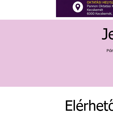
J
Pár
Elérhet