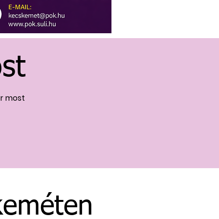
st
ár most
skeméten