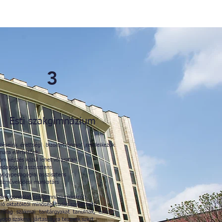
3
Esti szakgimnázium
zéseink érettségi bizonyítvánnyal rendelkezők
mára elérhetőek.
om képzés közül lehet választani:
Pedagógiai asszisztens
Gyógypedagógiai asszisztens
Közművelődési munkatárs
ány gondolat szakgimnáziumunkról:
áló oktatóktól minőségi tudás szerezhető
árólag szakmai tantárgyakat tanulnak, emiatt
yobb szakmai jártasságra tesznek szert