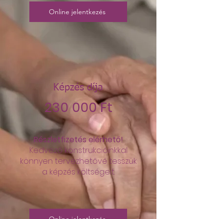
Online jelentkezés
Képzés díja
230 000 Ft
Részletfizetés elérhető!
Kedvező konstrukcióinkkal
könnyen tervezhetővé tesszük
a képzés költségeit.