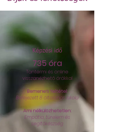
Képzési idő
735 óra
Tantermi és online
visszanézhető órákkal
Bemeneti feltétel:
Befejezett 8 általános iskola
Ami nélkülözhetetlen:
Empátia, türelem és
segítőkészség