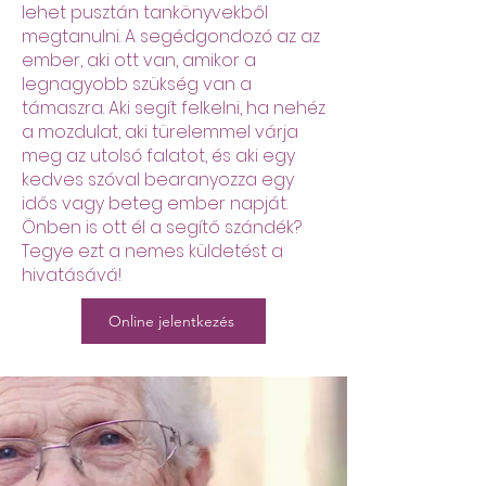
lehet pusztán tankönyvekből
megtanulni. A segédgondozó az az
ember, aki ott van, amikor a
legnagyobb szükség van a
támaszra. Aki segít felkelni, ha nehéz
a mozdulat, aki türelemmel várja
meg az utolsó falatot, és aki egy
kedves szóval bearanyozza egy
idős vagy beteg ember napját.
Önben is ott él a segítő szándék?
Tegye ezt a nemes küldetést a
hivatásává!
Online jelentkezés