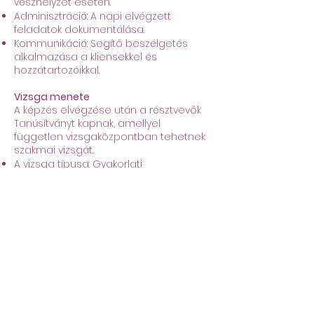
vészhelyzet esetén.
Adminisztráció: A napi elvégzett
feladatok dokumentálása.
Kommunikáció: Segítő beszélgetés
alkalmazása a kliensekkel és
hozzátartozóikkal.
Vizsga menete
A képzés elvégzése után a résztvevők
Tanúsítványt kapnak, amellyel
független vizsgaközpontban tehetnek
szakmai vizsgát.
A vizsga típusa: Gyakorlati
demonstrációs vizsga.
Tartalma: Egy konkrét gondozási
feladat bemutatása szimulációs
környezetben vagy valós ellátott
mellett (pl. ágyazás, mosdatás, etetés).
Hol tud elhelyezkedni a képzést
követően?
Idősek otthonában és nappali
ellátókban.
Házi segítségnyújtó szolgálatoknál.