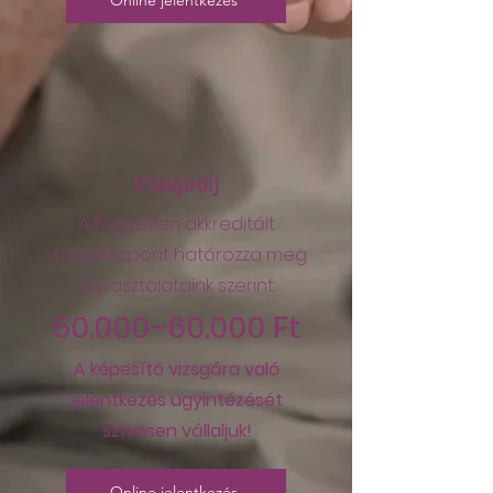
Online jelentkezés
Vizsgadíj
A független akkreditált
vizsgaközpont határozza meg.
Tapasztalataink szerint:
50.000–60.000 Ft
A képesítő vizsgára való
jelentkezés ügyintézését
szívesen vállaljuk!
Online jelentkezés