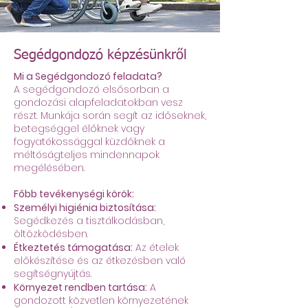
Segédgondozó képzésünkről
Mi a Segédgondozó feladata?
A segédgondozó elsősorban a
gondozási alapfeladatokban vesz
részt. Munkája során segít az időseknek,
betegséggel élőknek vagy
fogyatékossággal küzdőknek a
méltóságteljes mindennapok
megélésében.
Főbb tevékenységi körök:
Személyi higiénia biztosítása:
Segédkezés a tisztálkodásban,
öltözködésben.
Étkeztetés támogatása:
Az ételek
előkészítése és az étkezésben való
segítségnyújtás.
Környezet rendben tartása:
A
gondozott közvetlen környezetének