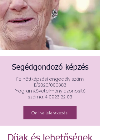
Segédgondozó képzés
Felnőttképzési engedély szám:
E/2020/000383
Programkövetelmény azonosító
száma:
4 0923 22 03
Online jelentkezés
Díjak és lehetőségek