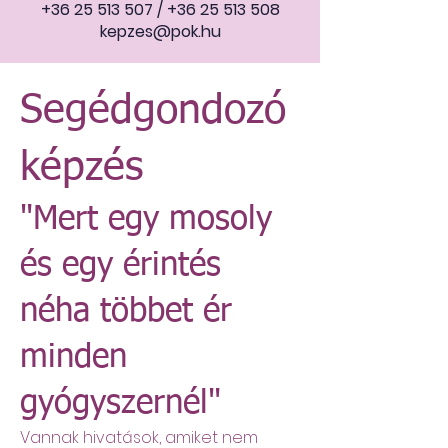
+36 25 513 507
/
+36 25 513 508
kepzes@pok.hu
Segédgondozó
képzés
"Mert egy mosoly
és egy érintés
néha többet ér
minden
gyógyszernél"
Vannak hivatások, amiket nem