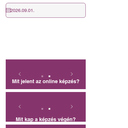
Új csoportot 15 fő
összegyűlésekor tudunk indítani
Várjuk szeretettel a jelentkezőket!
Csatlakozzon hozzánk, és szerezzen
piacképes végzettséget!
Mit jelent az online képzés?
Mit kap a képzés végén?