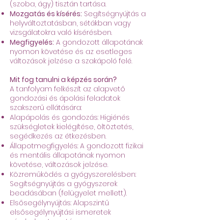
(szoba, ágy) tisztán tartása.
Mozgatás és kísérés:
Segítségnyújtás a
helyváltoztatásban, sétákban vagy
vizsgálatokra való kísérésben.
Megfigyelés:
A gondozott állapotának
nyomon követése és az esetleges
változások jelzése a szakápoló felé.
Mit fog tanulni a képzés során?
A tanfolyam felkészít az alapvető
gondozási és ápolási feladatok
szakszerű ellátására:
Alapápolás és gondozás: Higiénés
szükségletek kielégítése, öltöztetés,
segédkezés az étkezésben.
Állapotmegfigyelés: A gondozott fizikai
és mentális állapotának nyomon
követése, változások jelzése.
Közreműködés a gyógyszerelésben:
Segítségnyújtás a gyógyszerek
beadásában (felügyelet mellett).
Elsősegélynyújtás: Alapszintű
elsősegélynyújtási ismeretek