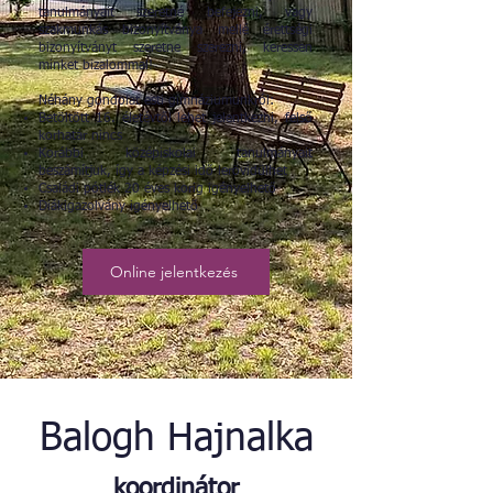
tanulmányait szeretné befejezni, vagy
szakmunkás bizonyítványa mellé érettségi
bizonyítványt szeretne szerezni, keressen
minket bizalommal!
Néhány gondolat esti gimnáziumunkról:
Betöltött 16. életévtől lehet jelentkezni, felső
korhatár nincs
Korábbi középiskolai tanulmányait
beszámítjuk, így a képzési idő lerövidülhet
Családi pótlék 20 éves korig igényelhető
Diákigazolvány igényelhető
Online jelentkezés
Balogh Hajnalka
koordinátor