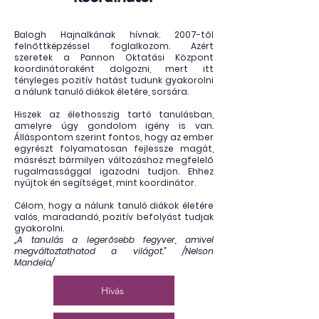
Balogh Hajnalkának hívnak. 2007-től
felnőttképzéssel foglalkozom. Azért
szeretek a Pannon Oktatási Központ
koordinátoraként dolgozni, mert itt
tényleges pozitív hatást tudunk gyakorolni
a nálunk tanuló diákok életére, sorsára.
Hiszek az élethosszig tartó tanulásban,
amelyre úgy gondolom igény is van.
Álláspontom szerint fontos, hogy az ember
egyrészt folyamatosan fejlessze magát,
másrészt bármilyen változáshoz megfelelő
rugalmassággal igazodni tudjon. Ehhez
nyújtok én segítséget, mint koordinátor.
Célom, hogy a nálunk tanuló diákok életére
valós, maradandó, pozitív befolyást tudjak
gyakorolni.
„A tanulás a legerősebb fegyver, amivel
megváltoztathatod a világot.” /Nelson
Mandela/
Hívás