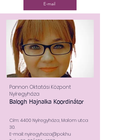
E-mail
Pannon Oktatási Központ
Nyíregyháza
Balogh Hajnalka Koordinátor
Cím: 4400 Nyíregyháza, Malom utca
30.
E-mail: nyiregyhaza@pok.hu