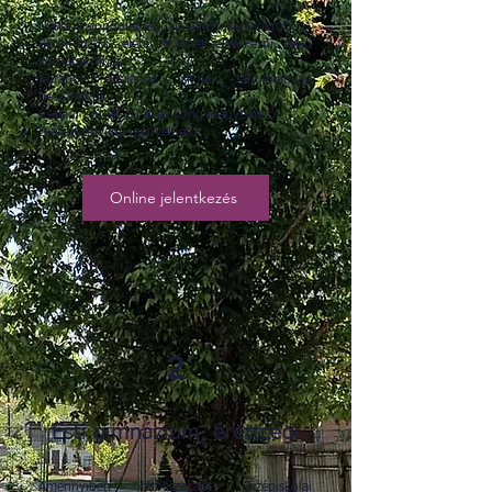
Néhány gondolat esti általános iskolánkról:
Betöltött 16. életévtől lehet jelentkezni, felső
korhatár nincs
Korábbi általános iskolai tanulmányait
beszámítjuk
Családi pótlék 20 éves korig igényelhető
Diákigazolvány igényelhető
Online jelentkezés
2
Esti gimnázium, érettségi
Amennyiben félbeszakadt középiskolai