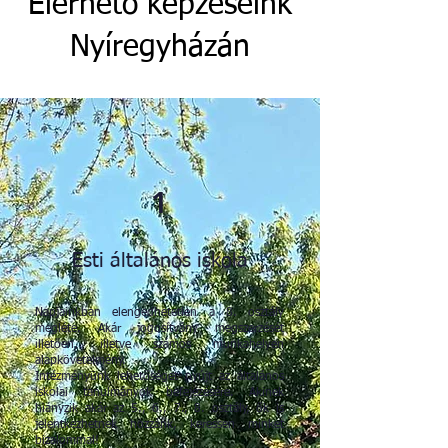
Elérhető képzéseink
Nyíregyházán
1
Esti általános iskola
Napjainkban elengedhetetlen a 8. osztály
megléte. Akár jogosítvány megszerzését
illetően, illetve számos munkahelyen
alapkövetelmény.
Intézményünk lehetőséget nyújt az általános
iskolai tanulmányok befejezésére. Akinek
hiányzik akár az 5., 6., 7., 8. osztály, ők is
jelentkezhetnek hozzánk, keressen minket
bizalommal!