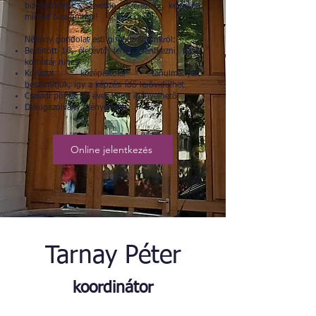
bizonyítványt szeretne szerezni, keressen
minket bizalommal!
Néhány gondolat esti gimnáziumunkról:
Betöltött 16. életévtől lehet jelentkezni, felső
korhatár nincs
Korábbi középiskolai tanulmányait
beszámítjuk, így a képzési idő lerövidülhet
Családi pótlék 20 éves korig igényelhető
Diákigazolvány igényelhető
Online jelentkezés
Tarnay Péter
koordinátor