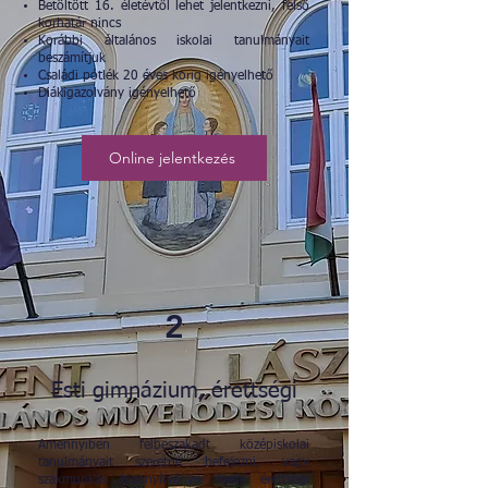
Betöltött 16. életévtől lehet jelentkezni, felső
korhatár nincs
Korábbi általános iskolai tanulmányait
beszámítjuk
Családi pótlék 20 éves korig igényelhető
Diákigazolvány igényelhető
Online jelentkezés
2
Esti gimnázium, érettségi
Amennyiben félbeszakadt középiskolai
tanulmányait szeretné befejezni, vagy
szakmunkás bizonyítványa mellé érettségi