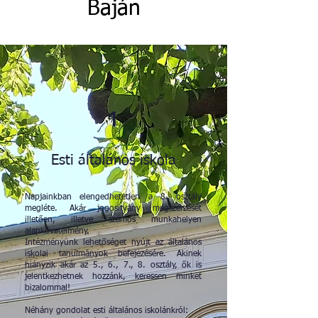
Baján
1
Esti általános iskola
Napjainkban elengedhetetlen a 8. osztály
megléte. Akár jogosítvány megszerzését
illetően, illetve számos munkahelyen
alapkövetelmény.
Intézményünk lehetőséget nyújt az általános
iskolai tanulmányok befejezésére. Akinek
hiányzik akár az 5., 6., 7., 8. osztály, ők is
jelentkezhetnek hozzánk, keressen minket
bizalommal!
Néhány gondolat esti általános iskolánkról: