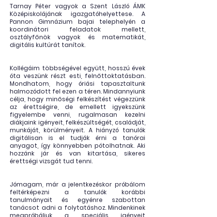
Tarnay Péter vagyok a Szent László ÁMK
Középiskolájának igazgatóhelyettese. A
Pannon Gimnázium bajai telephelyén a
koordinátori feladatok mellett,
osztályfőnök vagyok és matematikát,
digitális kultúrát tanítok.
Kollégáim többségével együtt, hosszú évek
óta veszünk részt esti, felnőttoktatásban.
Mondhatom, hogy óriási tapasztaltunk
halmozódott fel ezen a téren. Mindannyiunk
célja, hogy minőségi felkészítést végezzünk
az érettségire, de emellett igyekszünk
figyelembe venni, rugalmasan kezelni
diákjaink igényeit, felkészültségét, családját,
munkáját, körülményeit. A hiányzó tanulók
digitálisan is el tudják érni a tanórai
anyagot, így könnyebben pótolhatnak. Aki
hozzánk jár és van kitartása, sikeres
érettségi vizsgát tud tenni.
Jómagam, már a jelentkezéskor próbálom
feltérképezni a tanulók korábbi
tanulmányait és egyénre szabottan
tanácsot adni a folytatáshoz. Mindenkinek
megpróbáljuk a speciális igényeit