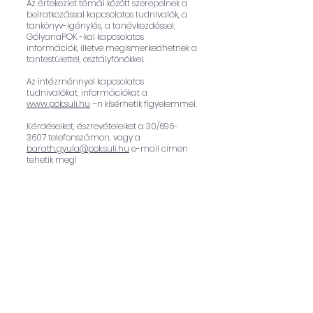
Az értekezlet témái között szerepelnek a
beiratkozással kapcsolatos tudnivalók, a
tankönyv-igénylés, a tanévkezdéssel,
GólyanaPOK -kal kapcsolatos
információk, illetve megismerkedhetnek a
tantestülettel, osztályfőnökkel.
Az intézménnyel kapcsolatos
tudnivalókat, információkat a
www.pok.suli.hu
–n kísérhetik figyelemmel.
Kérdéseiket, észrevételeiket a 30/696-
3607 telefonszámon, vagy a
barath.gyula@pok.suli.hu
e-mail címen
tehetik meg!