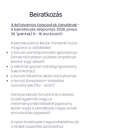
Beiratkozás
4 évfolyamos tagozatok tanulóinak
-
A beiratkozás időpontja: 2026. június
26. (péntek) 9 - 16 óra között!
A beiratkozáshoz kérjük, mindenki hozza
magával az alábbiakat:
a tanuló személyazonosító igazolványa
(ennek hiányában születési anyakönyvi
kivonat vagy útlevél)
a lakcímet igazoló hatósági igazolvány
(lakcímkártya)
a tanuló általános iskolai bizonyítványa
a tanuló társadalom-biztosítási
azonosító jele (TAJ - szám)
Felhívjuk leendő Tanulóink és a kedves
Szülők figyelmét, hogy az
intézményünkkel létesített jogviszony
kezdő napja a beiratkozás napja, ennek
elmulasztása jogvesztő!
A nyelvi tankönyvek megrendeléséhez és
a diákok csoportba sorolásához