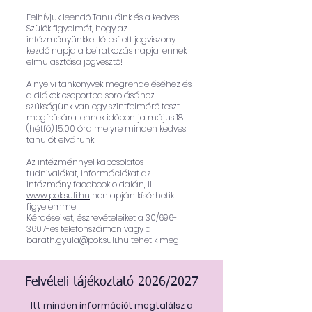
Felhívjuk leendő Tanulóink és a kedves
Szülők figyelmét, hogy az
intézményünkkel létesített jogviszony
kezdő napja a beiratkozás napja, ennek
elmulasztása jogvesztő!
A nyelvi tankönyvek megrendeléséhez és
a diákok csoportba sorolásához
szükségünk van egy szintfelmérő teszt
megírására, ennek időpontja május 18.
(hétfő) 15:00 óra melyre minden kedves
tanulót elvárunk!
Az intézménnyel kapcsolatos
tudnivalókat, információkat az
intézmény facebook oldalán, ill.
www.pok.suli.hu
honlapján kísérhetik
figyelemmel!
Kérdéseiket, észrevételeiket a 30/696-
3607-es telefonszámon vagy a
barath.gyula@pok.suli.hu
tehetik meg!
Felvételi tájékoztató 2026/2027
Itt minden információt megtalálsz a