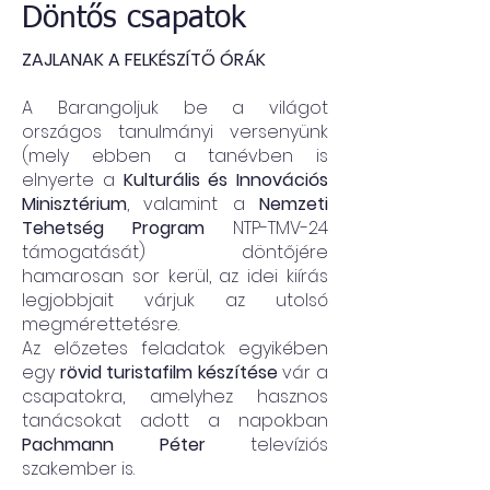
Döntős csapatok
ZAJLANAK A FELKÉSZÍTŐ ÓRÁK
A Barangoljuk be a világot
országos tanulmányi versenyünk
(mely ebben a tanévben is
elnyerte a
Kulturális és Innovációs
Minisztérium
, valamint a
Nemzeti
Tehetség Program
NTP-TMV-24
támogatását) döntőjére
hamarosan sor kerül, az idei kiírás
legjobbjait várjuk az utolsó
megmérettetésre.
Az előzetes feladatok egyikében
egy
rövid turistafilm készítése
vár a
csapatokra, amelyhez hasznos
tanácsokat adott a napokban
Pachmann Péter
televíziós
szakember is.