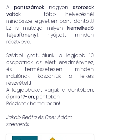
A
pontszámok
nagyon
szorosak
voltak
— több helyezésnél
mindössze egyetlen pont döntött!
Ez is mutatja, milyen
kiemelkedő
teljesítmény
t nyújtott minden
résztvevő.
Szívből gratulálunk a legjobb 10
csapatnak az elért eredményhez,
és természetesen minden
indulónak köszönjük a lelkes
részvételt!
A legjobbakat várjuk a döntőben,
április 17-én
, pénteken!
Részletek hamarosan!
Jakab Beáta és Cser Ádám
szervezők