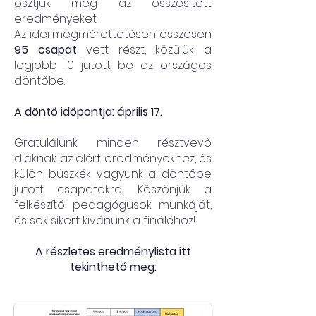
osztjuk meg az összesített
eredményeket.
Az idei megmérettetésen összesen
95 csapat
vett részt, közülük a
legjobb 10 jutott be az országos
döntőbe.
A döntő időpontja: április 17.
Gratulálunk minden résztvevő
diáknak az elért eredményekhez, és
külön büszkék vagyunk a döntőbe
jutott csapatokra! Köszönjük a
felkészítő pedagógusok munkáját,
és sok sikert kívánunk a fináléhoz!
A részletes eredménylista itt
tekinthető meg: