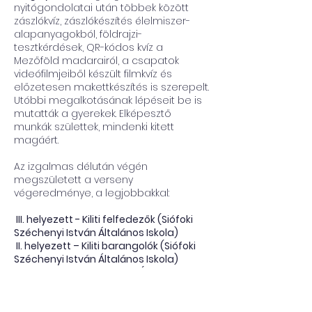
nyitógondolatai után többek között
zászlókvíz, zászlókészítés élelmiszer-
alapanyagokból, földrajzi-
tesztkérdések, QR-kódos kvíz a
Mezőföld madarairól, a csapatok
videófilmjeiből készült filmkvíz és
előzetesen makettkészítés is szerepelt.
Utóbbi megalkotásának lépéseit be is
mutatták a gyerekek. Elképesztő
munkák születtek, mindenki kitett
magáért.
Az izgalmas délután végén
megszületett a verseny
végeredménye, a legjobbakkal:
III. helyezett - Kiliti felfedezők (Siófoki
Széchenyi István Általános Iskola)
II. helyezett – Kiliti barangolók (Siófoki
Széchenyi István Általános Iskola)
I. helyezett - Yellowstone (Talentum
Református Általános Iskola –
Székesfehérvár)