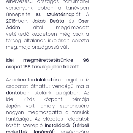
elnevezésű országos tanulmányi
versenyünk ebben a tanévben
ünnepelte
10. születésnap
ját. A
2016
-ban,
Jakab Beáta
és
Cser
Ádám
által megálmodott
vetélkedő kezdetben még csak a
térség általános iskolásait célozta
meg, majd országossá vált.
Idei megmérettetésünkre 96
csapat 188 tanulója jelentkezett.
Az
online fordulók után
a legjobb tíz
csapatot láthattuk vendégül ma a
döntő
ben iskolánk aulájában. Az
idei kiírás központi témája
Japán
volt, amely szerencsére
nagyon megmozgatta a tanulók
fantáziáját. Az előzetes feladatok
között szereplő
installációk (térbeli
makettek Japánról)
lenyűgözőre