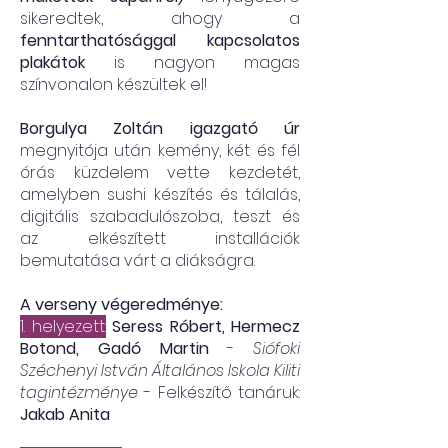
sikeredtek, ahogy a
fenntarthatósággal kapcsolatos
plakátok
is nagyon magas
színvonalon készültek el!
Borgulya Zoltán igazgató úr
megnyitója után kemény, két és fél
órás küzdelem vette kezdetét,
amelyben sushi készítés és tálalás,
digitális szabadulószoba, teszt és
az elkészített installációk
bemutatása várt a diákságra.
A verseny végeredménye:
1. helyezett:
Seress Róbert, Hermecz
Botond, Gadó Martin
-
Siófoki
Széchenyi István Általános Iskola Kiliti
tagintézménye
- Felkészítő tanáruk:
Jakab Anita