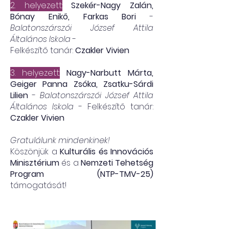
2. helyezett:
Szekér-Nagy Zalán,
Bónay Enikő, Farkas Bori
-
Balatonszárszói József Attila
Általános Iskola
-
Felkészítő tanár:
Czakler Vivien
3. helyezett:
Nagy-Narbutt Márta,
Geiger Panna Zsóka, Zsatku-Sárdi
Lilien
-
Balatonszárszói József Attila
Általános Iskola
- Felkészítő tanár:
Czakler Vivien
Gratulálunk mindenkinek!
Köszönjük a
Kulturális és Innovációs
Minisztérium
és a
Nemzeti Tehetség
Program (NTP-TMV-25)
támogatását!