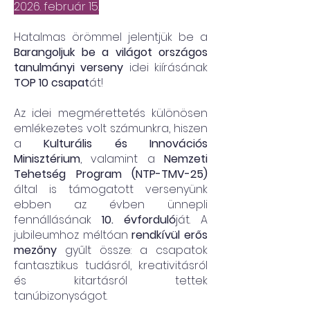
2026. február 15.
Hatalmas örömmel jelentjük be a
Barangoljuk be a világot országos
tanulmányi verseny
idei kiírásának
TOP 10 csapat
át!
Az idei megmérettetés különösen
emlékezetes volt számunkra, hiszen
a
Kulturális és Innovációs
Minisztérium
, valamint a
Nemzeti
Tehetség Program (NTP-TMV-25)
által is támogatott versenyünk
ebben az évben ünnepli
fennállásának
10. évforduló
ját. A
jubileumhoz méltóan
rendkívül erős
mezőny
gyűlt össze: a csapatok
fantasztikus tudásról, kreativitásról
és kitartásról tettek
tanúbizonyságot.