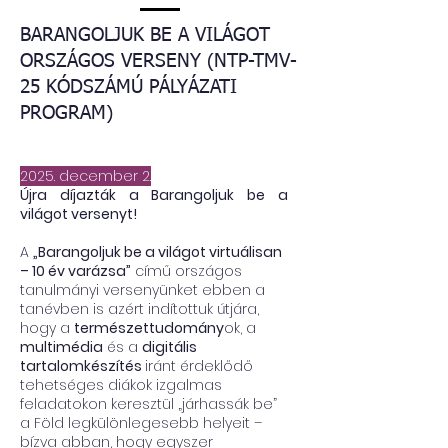
BARANGOLJUK BE A VILÁGOT
ORSZÁGOS VERSENY (NTP-TMV-
25 KÓDSZÁMÚ PÁLYÁZATI
PROGRAM)
2025. december 2.
Újra díjazták a Barangoljuk be a
világot versenyt!
A
„Barangoljuk be a világot virtuálisan
– 10 év varázsa”
című országos
tanulmányi versenyünket ebben a
tanévben is azért indítottuk útjára,
hogy a
természettudomány
ok, a
multimédia
és a
digitális
tartalomkészítés
iránt érdeklődő
tehetséges diákok izgalmas
feladatokon keresztül „járhassák be”
a Föld legkülönlegesebb helyeit –
bízva abban, hogy egyszer