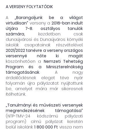
A VERSENY FOLYTATÓDIK
A
„Barangoljunk be a világot
virtuálisan”
verseny a
2016-ban indult
útjára 7-8. osztályos tanulók
számára,
kezdetben csak
dunaújvárosi és Dunaújváros környéki
iskolák csapatainak részvételével.
2021/2022 tanévre a verseny országos
versennyé nőte ki magát
köszönhetően a
Nemzeti Tehetség
Program és a Miniszterelnökség
támogatásának
. A nagy
érdeklődésnek eleget téve nyár
folyamán újra pályázatot nyújtottunk
be, amelyet mára már sikeresnek
ítélhetünk.
„Tanulmányi és művészeti versenyek
megrendezésének támogatása”
(NTP-TMV-24 kódszámú pályázati
program) című pályázat keretén
belül iskolánk
1 800 000
Ft
vissza nem