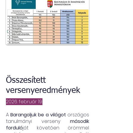
Összesített
versenyeredmények
2026. február 19.
A
Barangoljuk be a világot
országos
tanulmányi verseny
második
forduló
ját követően örömmel