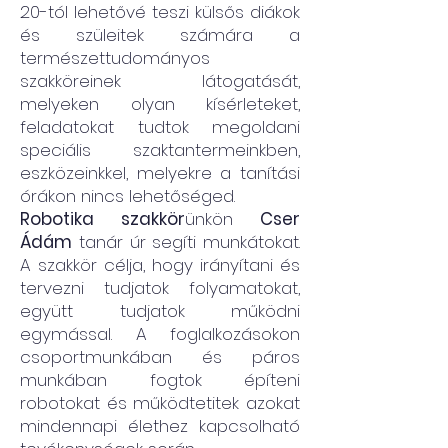
20-tól lehetővé teszi külsős diákok
és szüleitek számára a
természettudományos
szakköreinek látogatását,
melyeken olyan kísérleteket,
feladatokat tudtok megoldani
speciális szaktantermeinkben,
eszközeinkkel, melyekre a tanítási
órákon nincs lehetőséged.
Robotika szakkör
ünkön
Cser
Ádám
tanár úr segíti munkátokat.
A szakkör célja, hogy irányítani és
tervezni tudjatok folyamatokat,
együtt tudjatok működni
egymással. A foglalkozásokon
csoportmunkában és páros
munkában fogtok építeni
robotokat és működtetitek azokat
mindennapi élethez kapcsolható