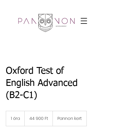
Oxford Test of
English Advanced
(B2-C1)
44 900
magyar
1 óra
1
44 900 Ft
Pannon kert
forint
ó
r