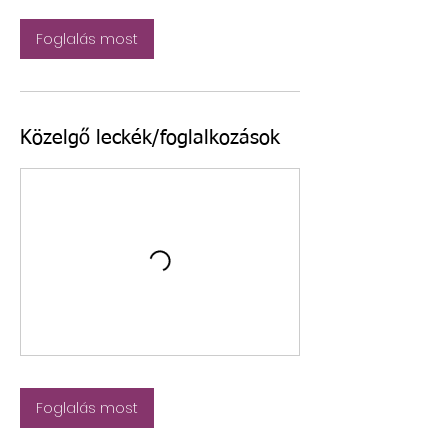
Foglalás most
Közelgő leckék/foglalkozások
Foglalás most