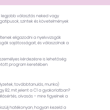
 a legjobb választás neked vagy
sgatípusok, szintek és követelmények
tenek eligazodni a nyelvvizsgák
sgák sajátosságait, és válaszolnak a
 személyes kérdezésre is lehetőség
ötött program keretében.
elyzetek, továbbtanulás, munka)
y B2, mit jelent a C1 a gyakorlatban?
llásértés, olvasás – mire figyelnek a
 készülj hatékonyan, hogyan kezeld a