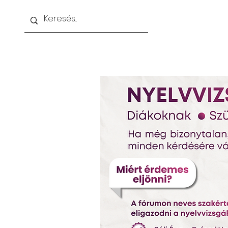
Kezdőoldal
Nappali gimnázium
Esti i