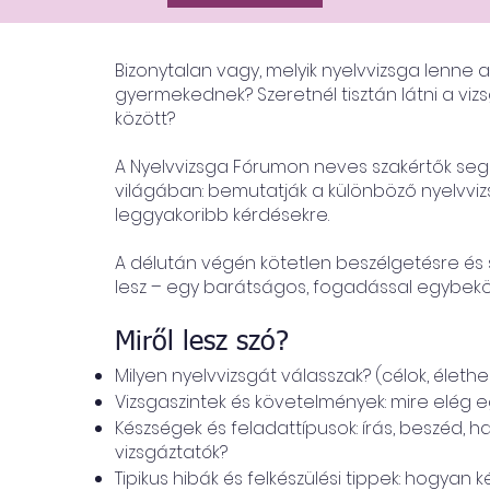
Bizonytalan vagy, melyik nyelvvizsga lenne
gyermekednek? Szeretnél tisztán látni a viz
között?
A Nyelvvizsga Fórumon neves szakértők segí
világában: bemutatják a különböző nyelvviz
leggyakoribb kérdésekre.
A délután végén kötetlen beszélgetésre és
lesz – egy barátságos, fogadással egybek
Miről lesz szó?
Milyen nyelvvizsgát válasszak? (célok, életh
Vizsgaszintek és követelmények: mire elég eg
Készségek és feladattípusok: írás, beszéd, ha
vizsgáztatók?
Tipikus hibák és felkészülési tippek: hogyan