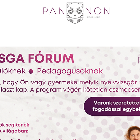
skola
Felnőttképzés
Nyelvvizsga
Dokument