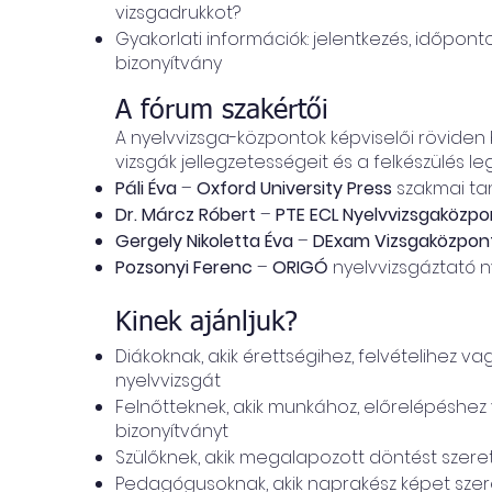
vizsgadrukkot?
Gyakorlati információk: jelentkezés, időpon
bizonyítvány
A fórum szakértői
A nyelvvizsga-központok képviselői röviden
vizsgák jellegzetességeit és a felkészülés 
Páli Éva
–
Oxford University Press
szakmai ta
Dr. Márcz Róbert
–
PTE ECL Nyelvvizsgaközpo
Gergely Nikoletta Éva
–
DExam Vizsgaközpon
Pozsonyi Ferenc
–
ORIGÓ
nyelvvizsgáztató 
Kinek ajánljuk?
Diákoknak, akik érettségihez, felvételihez v
nyelvvizsgát
Felnőtteknek, akik munkához, előrelépéshez 
bizonyítványt
Szülőknek, akik megalapozott döntést sze
Pedagógusoknak, akik naprakész képet szer