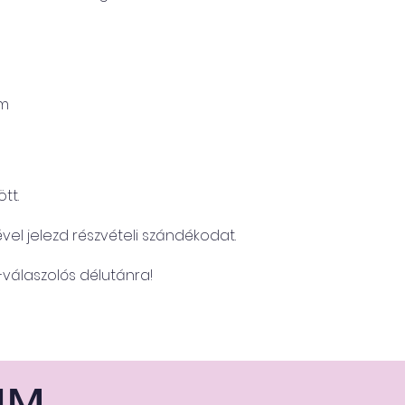
um
tt.
sével jelezd részvételi szándékodat.
–válaszolós délutánra!