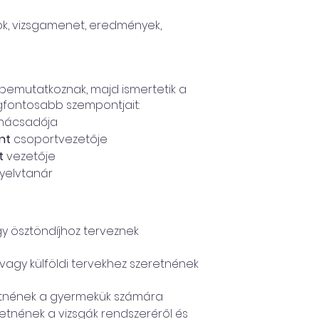
tok, vizsgamenet, eredmények,
 bemutatkoznak, majd ismertetik a
legfontosabb szempontjait:
nácsadója
nt
csoportvezetője
t
vezetője
nyelvtanár
agy ösztöndíjhoz terveznek
vagy külföldi tervekhez szeretnének
retnének a gyermekük számára
etnének a vizsgák rendszeréről és