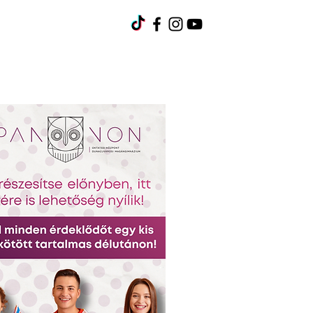
umok
Pályázatok
Kapcsolat
Karrier